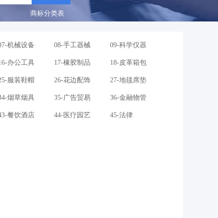
商标分类表
07-机械设备
08-手工器械
09-科学仪器
16-办公工具
17-橡胶制品
18-皮革箱包
25-服装鞋帽
26-花边配饰
27-地毯席垫
34-烟草烟具
35-广告贸易
36-金融物管
43-餐饮酒店
44-医疗园艺
45-法律