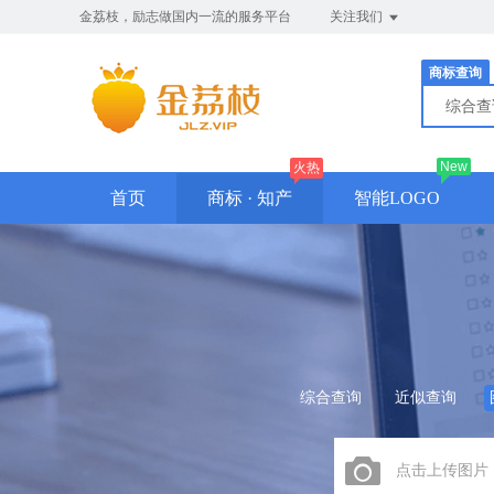
金荔枝，励志做国内一流的服务平台
关注我们
商标查询
综合
New
火热
首页
商标 · 知产
智能LOGO
综合查询
近似查询
点击上传图片