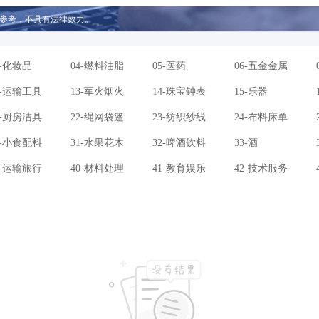
参考，不具有法律效力。
3-化妆品
04-燃料油脂
05-医药
06-五金金属
2-运输工具
13-军火烟火
14-珠宝钟表
15-乐器
1-厨房洁具
22-绳网袋篷
23-纺织纱线
24-布料床单
0-小食配料
31-水果花木
32-啤酒饮料
33-酒
9-运输旅行
40-材料处理
41-教育娱乐
42-技术服务