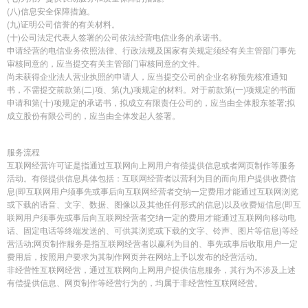
(八)信息安全保障措施。
(九)证明公司信誉的有关材料。
(十)公司法定代表人签署的公司依法经营电信业务的承诺书。
申请经营的电信业务依照法律、行政法规及国家有关规定须经有关主管部门事先
审核同意的，应当提交有关主管部门审核同意的文件。
尚未获得企业法人营业执照的申请人，应当提交公司的企业名称预先核准通知
书，不需提交前款第(二)项、第(九)项规定的材料。对于前款第(一)项规定的书面
申请和第(十)项规定的承诺书，拟成立有限责任公司的，应当由全体股东签署;拟
成立股份有限公司的，应当由全体发起人签署。
服务流程
互联网经营许可证是指通过互联网向上网用户有偿提供信息或者网页制作等服务
活动。有偿提供信息具体包括：互联网经营者以营利为目的而向用户提供收费信
息(即互联网用户须事先或事后向互联网经营者交纳一定费用才能通过互联网浏览
或下载的语音、文字、数据、图像以及其他任何形式的信息)以及收费短信息(即互
联网用户须事先或事后向互联网经营者交纳一定的费用才能通过互联网向移动电
话、固定电话等终端发送的、可供其浏览或下载的文字、铃声、图片等信息)等经
营活动;网页制作服务是指互联网经营者以赢利为目的、事先或事后收取用户一定
费用后，按照用户要求为其制作网页并在网站上予以发布的经营活动。
非经营性互联网经营，通过互联网向上网用户提供信息服务，其行为不涉及上述
有偿提供信息、网页制作等经营行为的，均属于非经营性互联网经营。