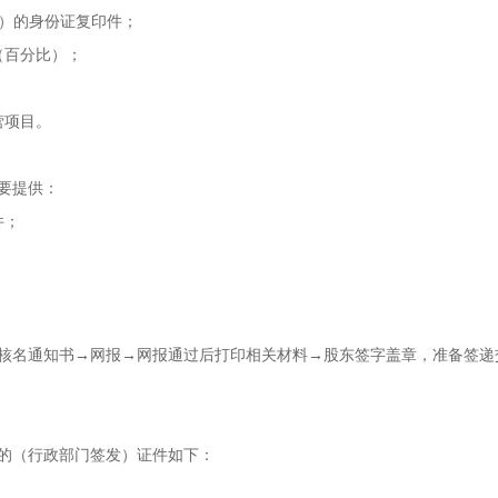
人）的身份证复印件；
（百分比）；
营项目。
要提供：
件；
核名通知书→网报→网报通过后打印相关材料→股东签字盖章，准备签递
的（行政部门签发）证件如下：